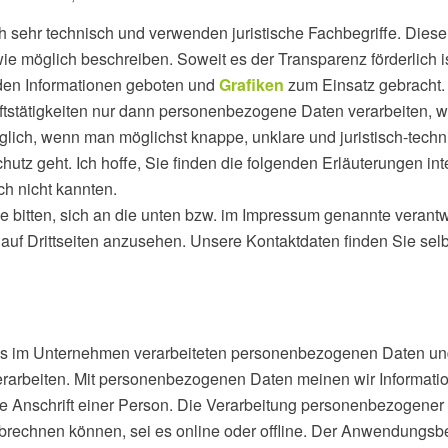
 sehr technisch und verwenden juristische Fachbegriffe. Diese
wie möglich beschreiben. Soweit es der Transparenz förderlich 
nden Informationen geboten und
Grafiken
zum Einsatz gebracht. 
tstätigkeiten nur dann personenbezogene Daten verarbeiten, 
glich, wenn man möglichst knappe, unklare und juristisch-techn
utz geht. Ich hoffe, Sie finden die folgenden Erläuterungen inter
ch nicht kannten.
e bitten, sich an die unten bzw. im Impressum genannte verant
n auf Drittseiten anzusehen. Unsere Kontaktdaten finden Sie se
 uns im Unternehmen verarbeiteten personenbezogenen Daten un
 verarbeiten. Mit personenbezogenen Daten meinen wir Informat
 Anschrift einer Person. Die Verarbeitung personenbezogener D
brechnen können, sei es online oder offline. Der Anwendungsbe