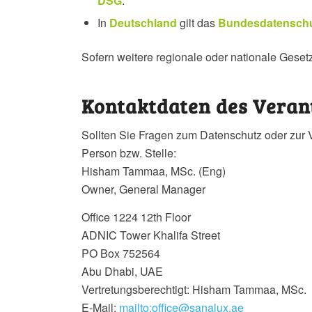
DSG
.
In
Deutschland
gilt das
Bundesdatenschu
Sofern weitere regionale oder nationale Gese
Kontaktdaten des Veran
Sollten Sie Fragen zum Datenschutz oder zur 
Person bzw. Stelle:
Hisham Tammaa, MSc. (Eng)
Owner, General Manager
Office 1224 12th Floor
ADNIC Tower Khalifa Street
PO Box 752564
Abu Dhabi, UAE
Vertretungsberechtigt: Hisham Tammaa, MSc.
E-Mail:
mailto:office@sanalux.ae